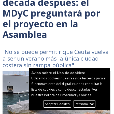
década después: el
MDyC preguntará por
el proyecto en la
Asamblea
“No se puede permitir que Ceuta vuelva
a ser un verano más la única ciudad
costera sin rampa pública"
Aviso sobre el Uso de cookies:
Utilizamos cookies nuestras y de terceros para el
funcionamiento del digital. Puedes consultar la
lista de cookies y como desconectarlas.
Ver
nuestra Política de Privacidad y Cookies
Aceptar Cookies
Personalizar