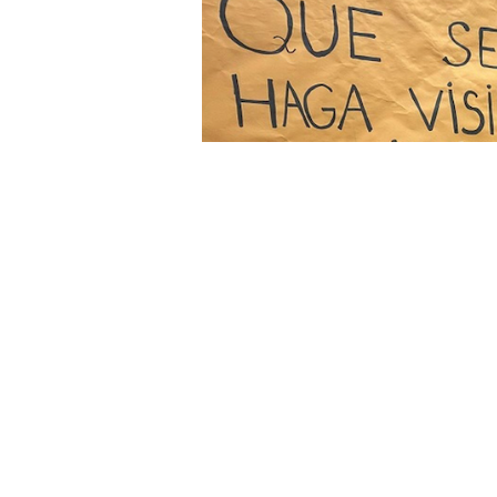
La presidenta de la Asociación TDAH,
Los senadores del Partido Popula