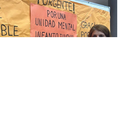
 Holaya Abdel-lah / Archivo
r Cristina Díaz Moreno y Abdelhakim Abdeselam Al