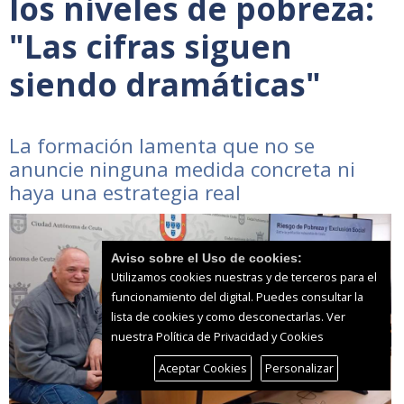
los niveles de pobreza:
"Las cifras siguen
siendo dramáticas"
La formación lamenta que no se
anuncie ninguna medida concreta ni
haya una estrategia real
Aviso sobre el Uso de cookies:
Utilizamos cookies nuestras y de terceros para el
funcionamiento del digital. Puedes consultar la
lista de cookies y como desconectarlas.
Ver
nuestra Política de Privacidad y Cookies
Aceptar Cookies
Personalizar