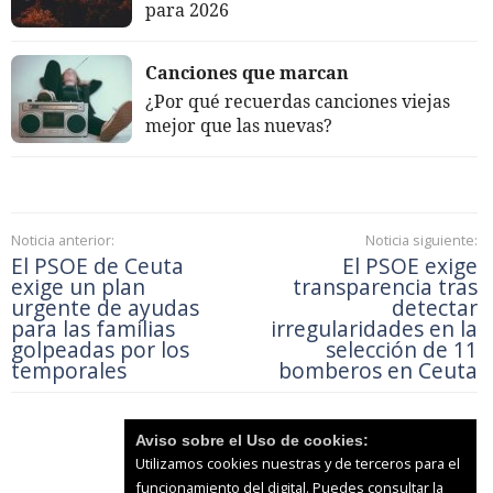
para 2026
Canciones que marcan
¿Por qué recuerdas canciones viejas
mejor que las nuevas?
Noticia anterior:
Noticia siguiente:
El PSOE de Ceuta
El PSOE exige
exige un plan
transparencia tras
urgente de ayudas
detectar
para las familias
irregularidades en la
golpeadas por los
selección de 11
temporales
bomberos en Ceuta
Aviso sobre el Uso de cookies:
Utilizamos cookies nuestras y de terceros para el
funcionamiento del digital. Puedes consultar la