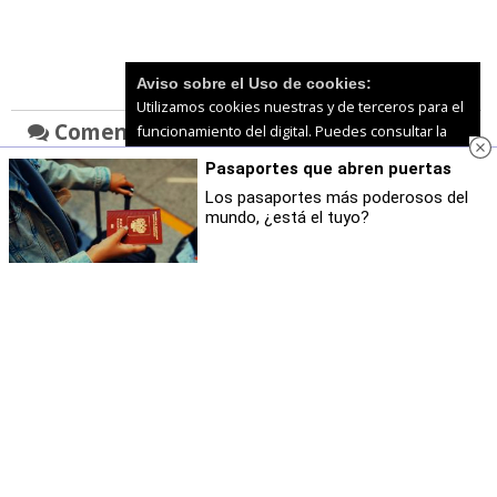
Aviso sobre el Uso de cookies:
Utilizamos cookies nuestras y de terceros para el
Accede para comentar
Comentarios
funcionamiento del digital. Puedes consultar la
como usuario
lista de cookies y como desconectarlas.
Ver
Pasaportes que abren puertas
nuestra Política de Privacidad y Cookies
Todavía no hay comentarios
Los pasaportes más poderosos del
mundo, ¿está el tuyo?
Aceptar Cookies
Personalizar