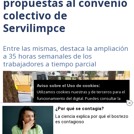
propuestas al convenio
colectivo de
Servilimpce
Entre las mismas, destaca la ampliación
a 35 horas semanales de los
trabajadores a tiempo parcial
Aviso sobre el Uso de cookies:
Utilizamos cookies nuestras y de terceros para el
funcionamiento del digital. Puedes consultar la
lista de cookies y como desconectarlas.
Ver
¿Por qué se contagia?
nuestra Política de Privacidad y Cookies
La ciencia explica por qué el bostezo
es contagioso
Aceptar Cookies
Personalizar