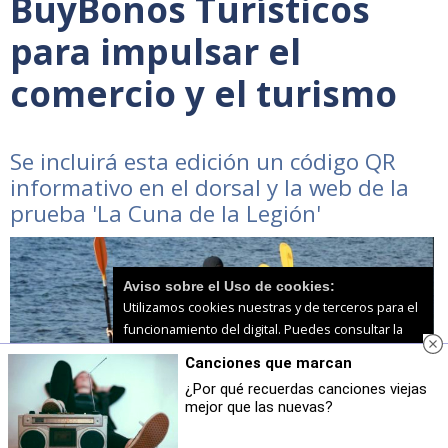
BuyBonos Turísticos
para impulsar el
comercio y el turismo
Se incluirá esta edición un código QR
informativo en el dorsal y la web de la
prueba 'La Cuna de la Legión'
Aviso sobre el Uso de cookies:
Utilizamos cookies nuestras y de terceros para el
funcionamiento del digital. Puedes consultar la
lista de cookies y como desconectarlas.
Ver
Canciones que marcan
nuestra Política de Privacidad y Cookies
¿Por qué recuerdas canciones viejas
mejor que las nuevas?
Aceptar Cookies
Personalizar