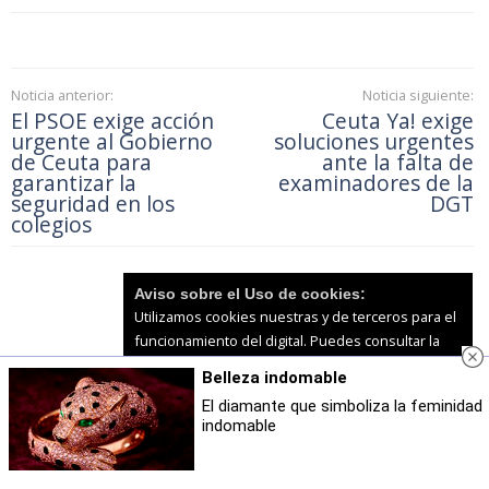
Noticia anterior:
Noticia siguiente:
El PSOE exige acción
Ceuta Ya! exige
urgente al Gobierno
soluciones urgentes
de Ceuta para
ante la falta de
garantizar la
examinadores de la
seguridad en los
DGT
colegios
Aviso sobre el Uso de cookies:
Utilizamos cookies nuestras y de terceros para el
funcionamiento del digital. Puedes consultar la
lista de cookies y como desconectarlas.
Ver
Belleza indomable
nuestra Política de Privacidad y Cookies
Accede para comentar
Comentarios
como usuario
El diamante que simboliza la feminidad
indomable
Aceptar Cookies
Personalizar
Todavía no hay comentarios