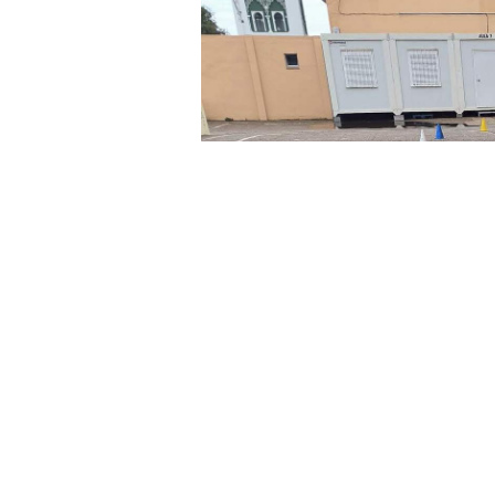
Ceuta Ya! ha acusado al Gobierno
colegios a raíz del estado del CEI
zonas inundadas y cortes de luz, 
de clases y con la seguridad de l