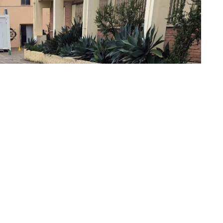
 de Ceuta de mentir sobre el mantenimiento de los
P Juan Morejón, que presenta goteras, filtraciones,
una situación "incompatible con una jornada normal
os alumnos".