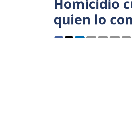
Homicidio c
quien lo co
La tragedia ferroviaria de Adamuz
que, de una u otra forma, todo in
Sánchez y por derivación de su mi
de mantenimiento adecuado de las
cuestiones que han supuesto un "v
embargo, pese a que se escuchan
responsabilidades penales por ho
negligentes y carentes de la caute
Oscar Puente, el ministro "tik tok
hasta 2030 nadie de explicacion