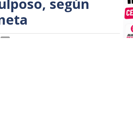
ulposo, según
meta
, con 46 víctimas a consecuencia de una actuación
dica que ha sido negligente por parte del Gobierno
nistro de Transportes, por cuestiones de una falta
 vías, de revisiones adecuadas y de un sinfín de
iaje hacia la muerte" de tantos inocentes. Sin
 voces que reclaman justicia y que aducen
micidio culposo en razón a comportamientos
la adecuada para preservar riesgos, lo cierto es que
" se empeña en ocultar informes y explicitar que
es de una transparencia que se impone en memoria