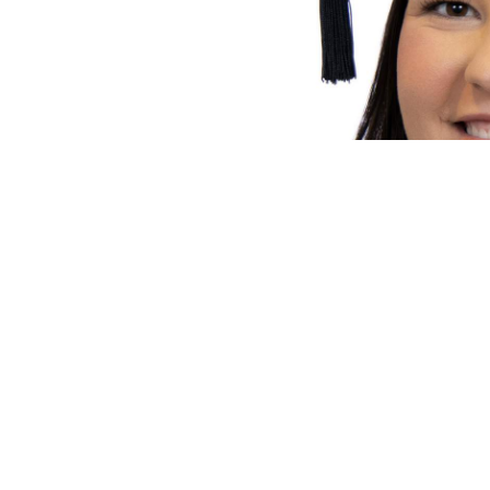
María Gómez Ferrera, enfermera g
recientemente un estudio científico
en el que analiza el papel de la in
en la prevención y detección temp