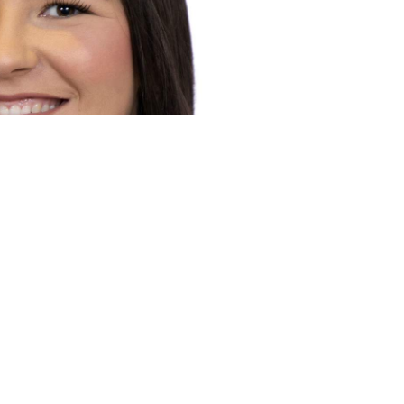
raduada en Ceuta en junio de 2025, ha publicado
 en la revista internacional Frontiers in Psychiatry,
teligencia artificial (IA) como herramienta de apoyo
rana de la depresión posparto.