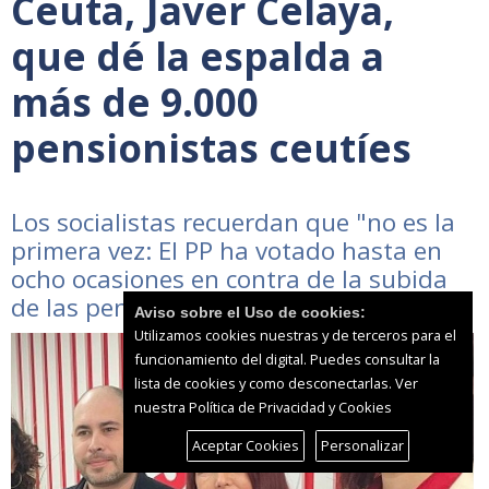
Ceuta, Javer Celaya,
que dé la espalda a
más de 9.000
pensionistas ceutíes
Los socialistas recuerdan que "no es la
primera vez: El PP ha votado hasta en
ocho ocasiones en contra de la subida
de las pensiones"
Aviso sobre el Uso de cookies:
Utilizamos cookies nuestras y de terceros para el
funcionamiento del digital. Puedes consultar la
lista de cookies y como desconectarlas.
Ver
nuestra Política de Privacidad y Cookies
Aceptar Cookies
Personalizar