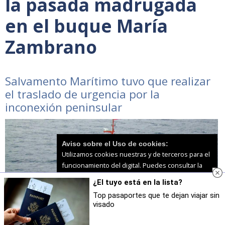
la pasada madrugada
en el buque María
Zambrano
Salvamento Marítimo tuvo que realizar
el traslado de urgencia por la
inconexión peninsular
Aviso sobre el Uso de cookies:
Utilizamos cookies nuestras y de terceros para el
funcionamiento del digital. Puedes consultar la
lista de cookies y como desconectarlas.
Ver
¿El tuyo está en la lista?
nuestra Política de Privacidad y Cookies
Top pasaportes que te dejan viajar sin
visado
Aceptar Cookies
Personalizar