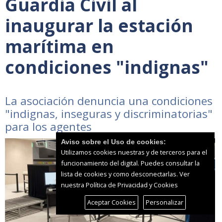
Guardia Civil al
inaugurar la estación
marítima en
condiciones "indignas"
La asociación denuncia una condiciones
"indignas, inseguras y discriminatorias"
para los agentes
Aviso sobre el Uso de cookies:
Utilizamos cookies nuestras y de terceros para el
funcionamiento del digital. Puedes consultar la
lista de cookies y como desconectarlas.
Ver
nuestra Política de Privacidad y Cookies
Aceptar Cookies
Personalizar