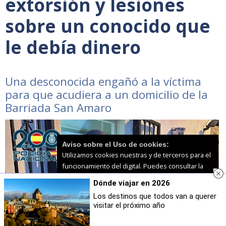
extorsión y lesiones
sobre un conocido que
le debía dinero
Una desconocida engañó a la víctima
para que acudiera a un domicilio de la
Barriada San Amaro
Aviso sobre el Uso de cookies:
Utilizamos cookies nuestras y de terceros para el
funcionamiento del digital. Puedes consultar la
lista de cookies y como desconectarlas.
Ver
Dónde viajar en 2026
nuestra Política de Privacidad y Cookies
Los destinos que todos van a querer
visitar el próximo año
Aceptar Cookies
Personalizar