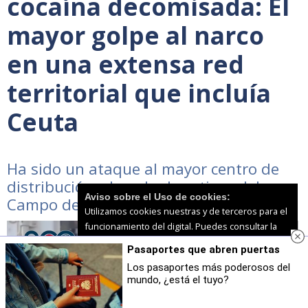
cocaína decomisada: El
mayor golpe al narco
en una extensa red
territorial que incluía
Ceuta
Ha sido un ataque al mayor centro de
distribución y lavado de activos del
Aviso sobre el Uso de cookies:
Campo de Gibraltar
Utilizamos cookies nuestras y de terceros para el
funcionamiento del digital. Puedes consultar la
lista de cookies y como desconectarlas.
Ver
Pasaportes que abren puertas
nuestra Política de Privacidad y Cookies
Los pasaportes más poderosos del
mundo, ¿está el tuyo?
Aceptar Cookies
Personalizar