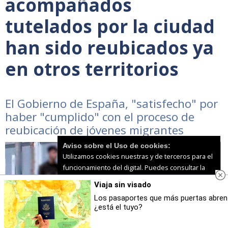
acompañados
tutelados por la ciudad
han sido reubicados ya
en otros territorios
El Gobierno de España, "satisfecho" por
haber "cumplido" con el proceso de
reubicación de jóvenes migrantes
Aviso sobre el Uso de cookies:
Utilizamos cookies nuestras y de terceros para el
funcionamiento del digital. Puedes consultar la
lista de cookies y como desconectarlas.
Ver
Viaja sin visado
nuestra Política de Privacidad y Cookies
Los pasaportes que más puertas abren
¿está el tuyo?
Aceptar Cookies
Personalizar