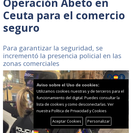
Operación Abeto en
Ceuta para el comercio
seguro
Para garantizar la seguridad, se
incrementó la presencia policial en las
zonas comerciales
Aviso sobre el Uso de cookies:
Utilizamos cookies nuestras y de terceros para el
funcionamiento del digital. Puedes consultar la
lista de cookies y como desconectarlas.
Ver
nuestra Política de Privacidad y Cookies
Aceptar Cookies
Personalizar