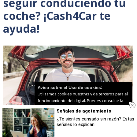
seguir conduciendo tu
coche? ¡Cash4Car te
ayuda!
Aviso sobre el Uso de cookies:
Utilizamos cookies nuestras y de terceros para el
funcionamiento del digital. Puedes consultar la
lista de cookies y como desconectarlas.
Ver
Señales de agotamiento
nuestra Política de Privacidad y Cookies
¿Te sientes cansado sin razón? Estas
señales lo explican
Aceptar Cookies
Personalizar