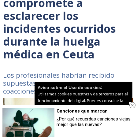
compromete a
esclarecer los
incidentes ocurridos
durante la huelga
médica en Ceuta
Los profesionales habrían recibido
supuestas presiones, amenazas y
Aviso sobre el Uso de cookies:
coacciones durante el paro de diciembre
Utilizamos cookies nuestras y de terceros para el
funcionamiento del digital. Puedes consultar la
lista de cookies y como desconectarlas.
Ver
Canciones que marcan
nuestra Política de Privacidad y Cookies
¿Por qué recuerdas canciones viejas
mejor que las nuevas?
Aceptar Cookies
Personalizar