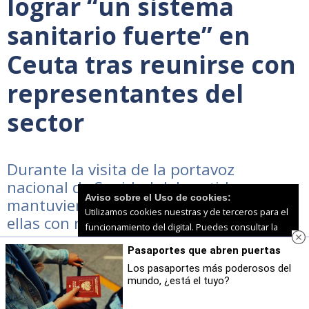
lograr “un sistema
sanitario fuerte” en
Ceuta tras reunirse con
representantes del
sector
Durante la visita de la portavoz
nacional de Sanidad del partido se
Aviso sobre el Uso de cookies:
mantuvieron varias reuniones, entre
Utilizamos cookies nuestras y de terceros para el
ellas con representantes de SATSE y SAE
funcionamiento del digital. Puedes consultar la
lista de cookies y como desconectarlas.
Ver
Pasaportes que abren puertas
nuestra Política de Privacidad y Cookies
Los pasaportes más poderosos del
mundo, ¿está el tuyo?
Aceptar Cookies
Personalizar