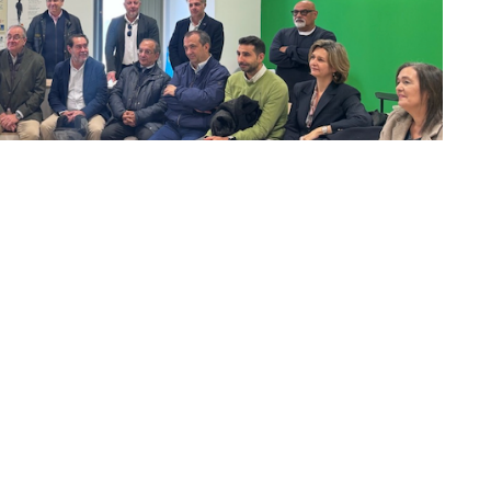
de Ceuta (CECE) ha realizado este 15 de diciembre
talaciones de la Universidad de Granada (UGR) en
 su Junta Directiva. El objetivo principal del
era mano las infraestructuras universitarias, los