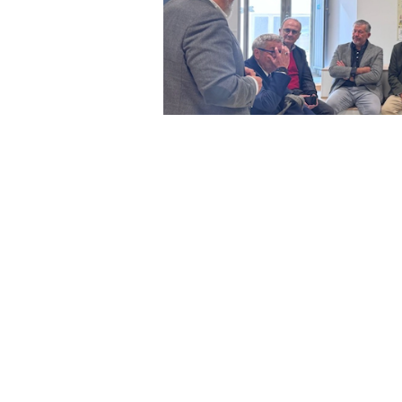
La Confederación de Empresarios 
una visita institucional a las ins
Ceuta, acompañada por miembros de
encuentro ha sido conocer de prim