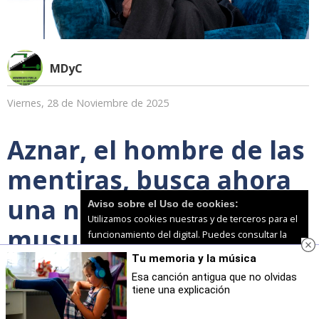
MDyC
Viernes, 28 de Noviembre de 2025
Aznar, el hombre de las
mentiras, busca ahora
una nueva: culpar a los
Aviso sobre el Uso de cookies:
Utilizamos cookies nuestras y de terceros para el
musulmanes
funcionamiento del digital. Puedes consultar la
lista de cookies y como desconectarlas.
Ver
Tu memoria y la música
nuestra Política de Privacidad y Cookies
Esa canción antigua que no olvidas
tiene una explicación
Aceptar Cookies
Personalizar