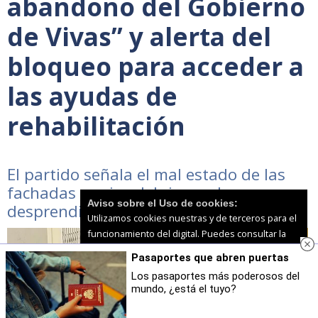
abandono del Gobierno
de Vivas” y alerta del
bloqueo para acceder a
las ayudas de
rehabilitación
El partido señala el mal estado de las
fachadas y avisa del riesgo de
Aviso sobre el Uso de cookies:
desprendimiento de cornisas
Utilizamos cookies nuestras y de terceros para el
funcionamiento del digital. Puedes consultar la
lista de cookies y como desconectarlas.
Ver
Pasaportes que abren puertas
nuestra Política de Privacidad y Cookies
Los pasaportes más poderosos del
mundo, ¿está el tuyo?
Aceptar Cookies
Personalizar