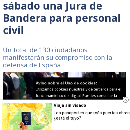
sábado una Jura de
Bandera para personal
civil
Un total de 130 ciudadanos
manifestarán su compromiso con la
defensa de España
Aviso sobre el Uso de cookies:
Utilizamos cookies nuestras y de terceros para el
funcionamiento del digital. Puedes consultar la
lista de cookies y como desconectarlas.
Ver
Viaja sin visado
nuestra Política de Privacidad y Cookies
Los pasaportes que más puertas abren
¿está el tuyo?
Aceptar Cookies
Personalizar