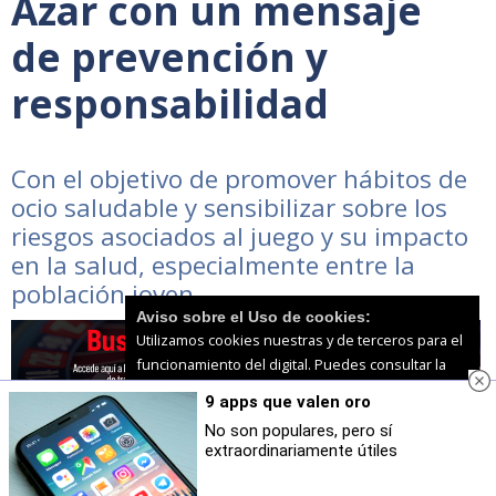
Azar con un mensaje
de prevención y
responsabilidad
Con el objetivo de promover hábitos de
ocio saludable y sensibilizar sobre los
riesgos asociados al juego y su impacto
en la salud, especialmente entre la
población joven
Aviso sobre el Uso de cookies:
Utilizamos cookies nuestras y de terceros para el
funcionamiento del digital. Puedes consultar la
lista de cookies y como desconectarlas.
Ver
9 apps que valen oro
nuestra Política de Privacidad y Cookies
No son populares, pero sí
extraordinariamente útiles
Aceptar Cookies
Personalizar