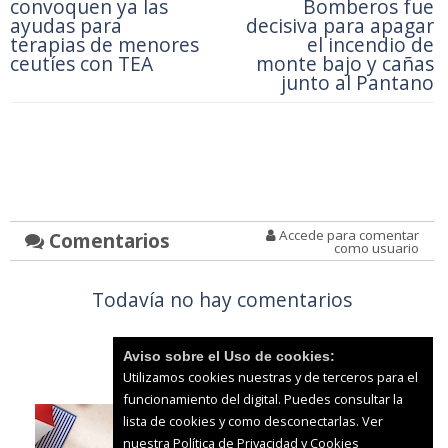
convoquen ya las
Bomberos fue
ayudas para
decisiva para apagar
terapias de menores
el incendio de
ceutíes con TEA
monte bajo y cañas
junto al Pantano
Accede para comentar
Comentarios
como usuario
Todavía no hay comentarios
Aviso sobre el Uso de cookies:
Utilizamos cookies nuestras y de terceros para el
funcionamiento del digital. Puedes consultar la
lista de cookies y como desconectarlas.
Ver
nuestra Política de Privacidad y Cookies