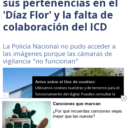
sus pertenencias en el
'Díaz Flor' y la falta de
colaboración del ICD
La Policía Nacional no pudo acceder a
las imágenes porque las cámaras de
vigilancia "no funcionan"
Aviso sobre el Uso de cookies:
Utilizamos cookies nuestras y de terceros para el
funcionamiento del digital. Puedes consultar la
lista de cookies y como desconectarlas.
Ver
Canciones que marcan
nuestra Política de Privacidad y Cookies
¿Por qué recuerdas canciones viejas
mejor que las nuevas?
Aceptar Cookies
Personalizar