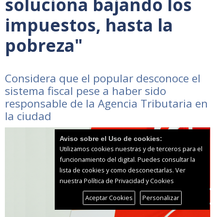
soluciona bajando los
impuestos, hasta la
pobreza"
Considera que el popular desconoce el
sistema fiscal pese a haber sido
responsable de la Agencia Tributaria en
la ciudad
Aviso sobre el Uso de cookies:
Utilizamos cookies nuestras y de terceros para el
funcionamiento del digital. Puedes consultar la
lista de cookies y como desconectarlas.
Ver
nuestra Política de Privacidad y Cookies
Aceptar Cookies
Personalizar