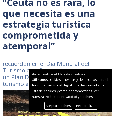
“Ceuta no es rara, lo
que necesita es una
estrategia turística
comprometida y
atemporal”
recuerdan en el Día Mundial del
Turismo que Ceuta sigue sin contar con
Aviso sobre el Uso de cookies:
un Plan Director para revitalizar el
Utilizamos cookies nuestras y de terceros para el
turismo en la ciudad autónoma
funcionamiento del digital. Puedes consultar la
lista de cookies y como desconectarlas.
Ver
nuestra Política de Privacidad y Cookies
Aceptar Cookies
Personalizar