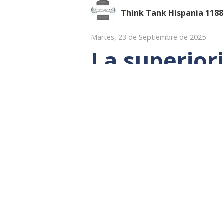
Think Tank Hispania 1188
Martes, 23 de Septiembre de 2025
La superior
perdón que 
jamás comp
La muerte de Charlie Kirk no fue
contra la libertad, contra la fe y
cree en Dios y en la verdad. Y, s
sido únicamente la brutalidad del 