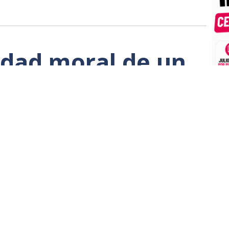
idad moral de un
la izquierda
renderá
 solo un ataque contra un hombre; fue un ataque
 contra el espíritu mismo de un pueblo que todavía
in embargo, lo que ha conmovido al mundo no ha
crimen, sino la respuesta inesperada,