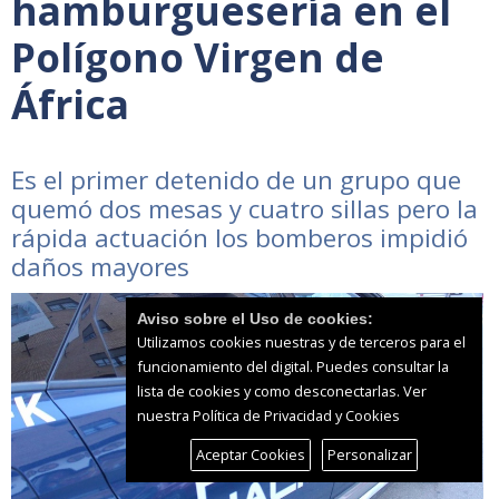
hamburguesería en el
Polígono Virgen de
África
Es el primer detenido de un grupo que
quemó dos mesas y cuatro sillas pero la
rápida actuación los bomberos impidió
daños mayores
Aviso sobre el Uso de cookies:
Utilizamos cookies nuestras y de terceros para el
funcionamiento del digital. Puedes consultar la
lista de cookies y como desconectarlas.
Ver
nuestra Política de Privacidad y Cookies
Aceptar Cookies
Personalizar