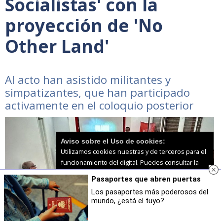
Socialistas' con la
proyección de 'No
Other Land'
Al acto han asistido militantes y
simpatizantes, que han participado
activamente en el coloquio posterior
Aviso sobre el Uso de cookies:
Utilizamos cookies nuestras y de terceros para el
funcionamiento del digital. Puedes consultar la
lista de cookies y como desconectarlas.
Ver
Pasaportes que abren puertas
nuestra Política de Privacidad y Cookies
Los pasaportes más poderosos del
mundo, ¿está el tuyo?
Aceptar Cookies
Personalizar