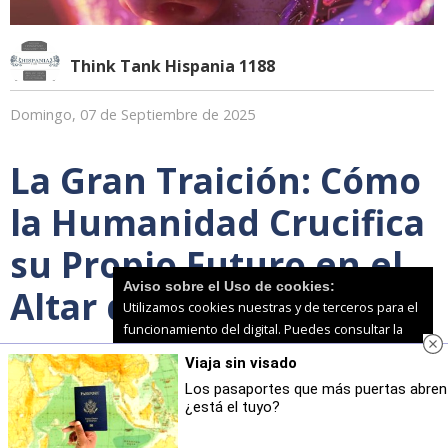
Think Tank Hispania 1188
Domingo, 07 de Septiembre de 2025
La Gran Traición: Cómo
la Humanidad Crucifica
su Propio Futuro en el
Aviso sobre el Uso de cookies:
Altar de la Mediocridad
Utilizamos cookies nuestras y de terceros para el
funcionamiento del digital. Puedes consultar la
lista de cookies y como desconectarlas.
Ver
Viaja sin visado
nuestra Política de Privacidad y Cookies
Los pasaportes que más puertas abren
¿está el tuyo?
Aceptar Cookies
Personalizar