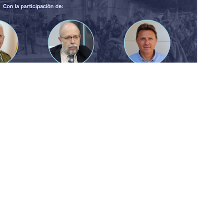
ltura
conmemora el próximo lunes 8 de
entenario, el
Desembarco de Alhucemas
, a
u significado histórico y su vigencia doctrinal. La