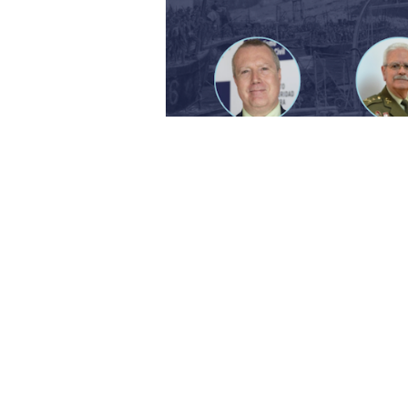
El
Instituto de Seguridad y Cu
septiembre, coincidiendo con su c
través de un webinar que repasará s