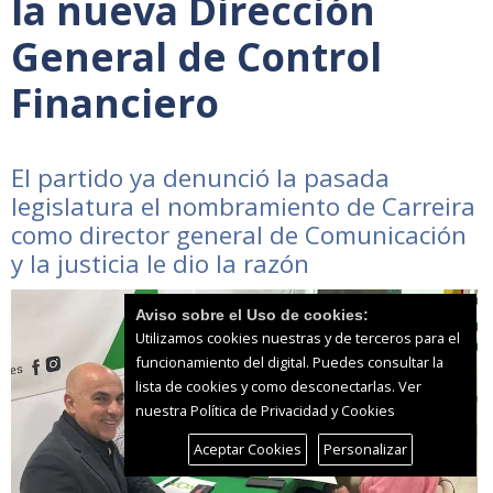
la nueva Dirección
General de Control
Financiero
El partido ya denunció la pasada
legislatura el nombramiento de Carreira
como director general de Comunicación
y la justicia le dio la razón
Aviso sobre el Uso de cookies:
Utilizamos cookies nuestras y de terceros para el
funcionamiento del digital. Puedes consultar la
lista de cookies y como desconectarlas.
Ver
nuestra Política de Privacidad y Cookies
Aceptar Cookies
Personalizar