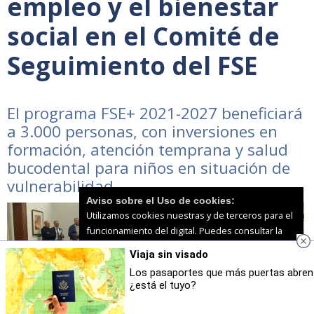
empleo y el bienestar
social en el Comité de
Seguimiento del FSE
El programa FSE+ 2021-2027 beneficiará
a 3.000 personas, con inversiones en
formación, atención temprana y salud
bucodental para niños en situación de
vulnerabilidad
Aviso sobre el Uso de cookies:
Utilizamos cookies nuestras y de terceros para el
funcionamiento del digital. Puedes consultar la
lista de cookies y como desconectarlas.
Ver
Viaja sin visado
nuestra Política de Privacidad y Cookies
Los pasaportes que más puertas abren
¿está el tuyo?
Aceptar Cookies
Personalizar