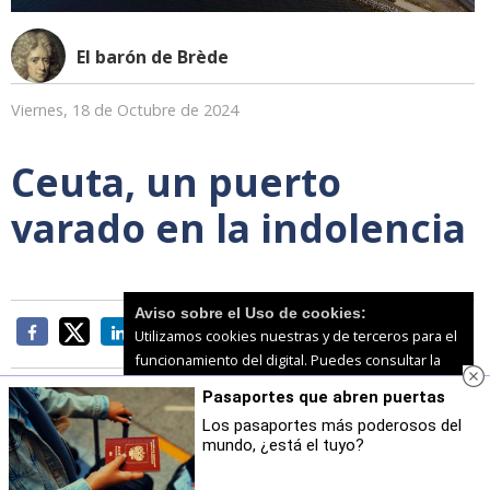
El barón de Brède
Viernes, 18 de Octubre de 2024
Ceuta, un puerto
varado en la indolencia
Aviso sobre el Uso de cookies:
Utilizamos cookies nuestras y de terceros para el
funcionamiento del digital. Puedes consultar la
lista de cookies y como desconectarlas.
Ver
Pasaportes que abren puertas
nuestra Política de Privacidad y Cookies
Los pasaportes más poderosos del
mundo, ¿está el tuyo?
En las últimas décadas,
Ceuta ha experimentado
Aceptar Cookies
Personalizar
una falta de dirección clara que agrava sus