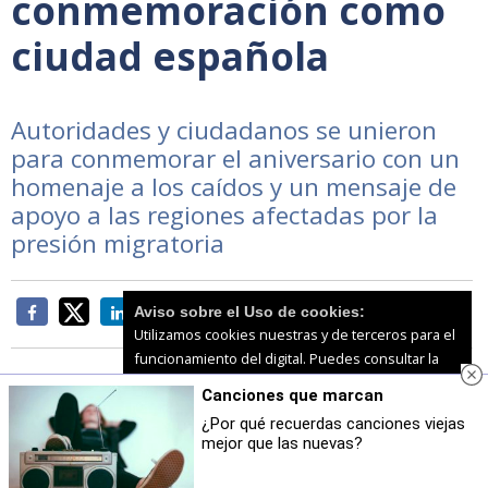
conmemoración como
ciudad española
Autoridades y ciudadanos se unieron
para conmemorar el aniversario con un
homenaje a los caídos y un mensaje de
apoyo a las regiones afectadas por la
presión migratoria
Aviso sobre el Uso de cookies:
Utilizamos cookies nuestras y de terceros para el
funcionamiento del digital. Puedes consultar la
lista de cookies y como desconectarlas.
Ver
Canciones que marcan
nuestra Política de Privacidad y Cookies
¿Por qué recuerdas canciones viejas
Una
representación de la Casa regional de
mejor que las nuevas?
Aceptar Cookies
Personalizar
Ceuta en Melilla
estuvo presente en el acto