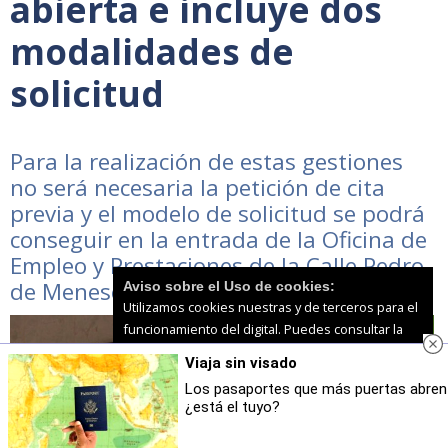
abierta e incluye dos
modalidades de
solicitud
Para la realización de estas gestiones
no será necesaria la petición de cita
previa y el modelo de solicitud se podrá
conseguir en la entrada de la Oficina de
Empleo y Prestaciones de la Calle Pedro
de Meneses
Aviso sobre el Uso de cookies:
Utilizamos cookies nuestras y de terceros para el
funcionamiento del digital. Puedes consultar la
lista de cookies y como desconectarlas.
Ver
Viaja sin visado
nuestra Política de Privacidad y Cookies
Los pasaportes que más puertas abren
¿está el tuyo?
Aceptar Cookies
Personalizar