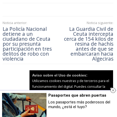
Noticia anterior:
Noticia siguiente:
La Policía Nacional
La Guardia Civil de
detiene a un
Ceuta intercepta
ciudadano de Ceuta
cerca de 154 kilos de
por su presunta
resina de hachís
participación en tres
antes de que se
delitos de robo con
embarcaran hacia
violencia
Algeciras
Aviso sobre el Uso de cookies:
Utilizamos cookies nuestras y de terceros para el
funcionamiento del digital. Puedes consultar la
lista de cookies y como desconectarlas.
Ver
Pasaportes que abren puertas
nuestra Política de Privacidad y Cookies
Accede para comentar
Comentarios
como usuario
Los pasaportes más poderosos del
mundo, ¿está el tuyo?
Aceptar Cookies
Personalizar
Todavía no hay comentarios