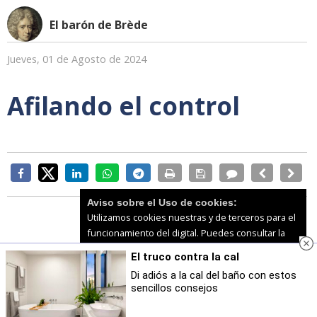
El barón de Brède
Jueves, 01 de Agosto de 2024
Afilando el control
Aviso sobre el Uso de cookies:
Utilizamos cookies nuestras y de terceros para el
funcionamiento del digital. Puedes consultar la
El nombramiento de un nuevo director de la radio
lista de cookies y como desconectarlas.
Ver
El truco contra la cal
nuestra Política de Privacidad y Cookies
televisión pública delata el
control del aparato
Di adiós a la cal del baño con estos
mediático de un gobierno
que elige para un
sencillos consejos
Aceptar Cookies
Personalizar
puesto directivo a un perfil periodístico que nada