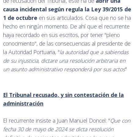
de recusación del Tribunal, éste ha de
abrir una
causa incidental según regula la Ley 39/2015 de
1 de octubre
en sus articulados. Cosa que no se ha
hecho en ningún momento. De ahí que el recurrente
haya recordado en sus escritos, por tener "pleno
conocimiento", de las consecuencias al presidente de
la Autoridad Portuaria, "
la autoridad que a sabiendas
de su injusticia, dictare una resolución arbitraria en
un asunto administrativo responderá por sus actos
"
El Tribunal recusado, y sin contestación de la
administración
El recurrente insiste a Juan Manuel Doncel: "
Que con
fecha
30
de
mayo
de
2024
se dicta
resolución