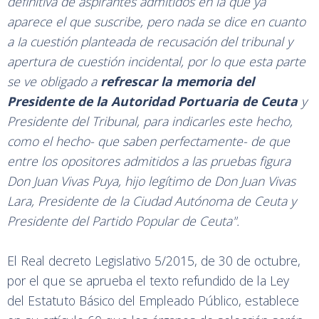
definitiva de
aspirantes admitidos
en
la
que
ya
aparece
el
que suscribe, pero
nada
se dice
en
cuanto
a Ia
cuestión
planteada
de recusación del
tribunal
y
apertura de
cuestión incidental,
por
lo que esta
parte
se
ve
obligado
a
refrescar
la
memoria
del
Presidente de la
Autoridad
Portuaria
de
Ceuta
y
Presidente del Tribunal,
para indicarles este
hecho,
como el
hecho-
que saben
perfectamente-
de que
entre los opositores admitidos
a
las
pruebas
figura
Don
Juan Vivas Puya, hijo legítimo
de
Don
Juan
Vivas
Lara,
Presidente
de
la Ciudad Autónoma
de
Ceuta
y
Presidente
del
Partido Popular
de Ceuta".
El Real decreto Legislativo 5/2015, de 30 de octubre,
por el que se aprueba el texto refundido de la Ley
del Estatuto Básico del Empleado Público, establece