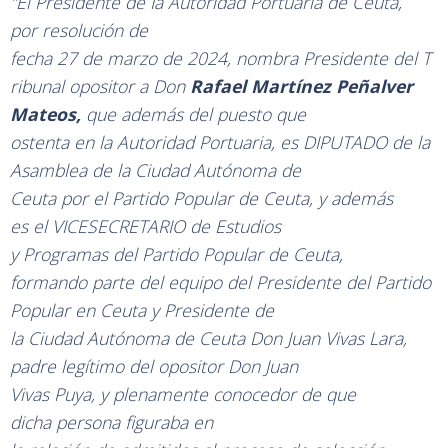
"El
Presidente
de
Ia
Autoridad
Portuaria
de Ceuta,
por
resolución
de
fecha 27
de
marzo
de
2024,
nombra
Presidente
del
T
ribunal opositor a Don
Rafael
Martínez
Peñalver
Mateos,
que además
del puesto que
ostenta en
la
Autoridad Portuaria,
es
DIPUTADO
de
la
Asamblea de
la
Ciudad Autónoma
de
C
euta
por
el
Partido Popular de C
euta,
y
además
es
el
VICESECRETARIO
de Estudios
y Programas
del
Partido
Popular de C
euta,
formando
parte
del equipo del
Presidente
del
Partido
Popular en Ceuta
y
Presidente
de
la Ciudad
Autónoma de Ceuta
Don Juan
Vivas
Lara,
padre
legítimo del opositor Don
Juan
Vivas
Puya,
y
plenamente
conocedor de
que
dicha persona figuraba
en