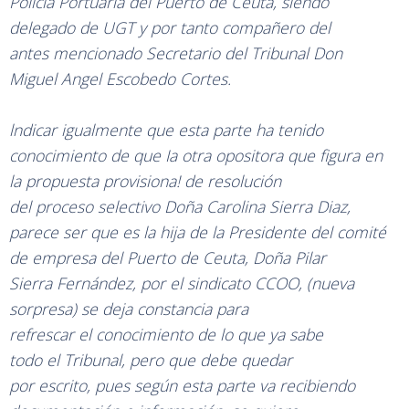
Policía Portuaria del Puerto de
Ceuta, siendo
delegado de
UGT
y
por tanto compañero del
antes mencionado Secretario
del Tribunal
Don
Miguel Angel
Escobedo
Cortes.
lndicar
igualmente
que esta parte
ha
tenido
conocimiento de
que Ia otra opositora que figura en
la propuesta provisiona!
de
resolución
del proceso
selectivo
Doña Carolina
Sierra Diaz,
parece ser que
es la hija
de la
Presidente
del comité
de empresa del Puerto de
Ceuta, Doña Pilar
Sierra Fernández,
por
el
sindicato CCOO,
(
nueva
sorpresa)
se deja constancia para
refrescar
el
conocimiento de
lo que
ya sabe
todo el
Tribunal, pero que debe quedar
por
escrito,
pues según esta parte
va
recibiendo