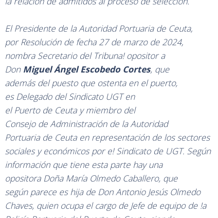
la
relación
de
admitidos
al
proceso
de selección.
El
Presidente
de
la
Autoridad
Portuaria
de Ceuta,
por
Resolución
de fecha 27
de
marzo
de
2024,
nombra Secretario
del
Tribuna! opositor a
Don
Miguel
Ángel
Escobedo
Cortes
,
que
además
del puesto que ostenta en
el puerto,
es
Delegado del
Sindicato
UGT
en
el Puerto
de
Ceuta
y
miembro
del
Consejo
de
Administración
de
la Autoridad
Portuaria de
Ceuta
en
representación
de
los
sectores
sociales y
económicos
por e!
Sindicato
de
UGT. Según
información que tiene esta parte hay
una
opositora
Doña María Olmedo Caballero, que
según
parece
es
hija
de
Don
Antonio Jesús Olmedo
Chaves, quien ocupa el
cargo
de
Jefe de equipo de
!a