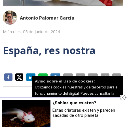
Antonio Palomar García
Miércoles, 05 de Junio de 2024
España, res nostra
Aviso sobre el Uso de cookies:
Utilizamos cookies nuestras y de terceros para el
funcionamiento del digital. Puedes consultar la
lista de cookies y como desconectarlas.
Ver
¿Sabías que existen?
nuestra Política de Privacidad y Cookies
España no se puede permitir… España se merece
Estas criaturas existen y parecen
otra cosa…
España, España, España
…
Expresiones
sacadas de otro planeta
Aceptar Cookies
Personalizar
cotidianas, producto de estas últimas décadas de