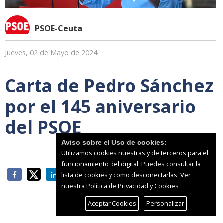
PSOE-Ceuta
Jueves, 02 de Mayo de 2024
Carta de Pedro Sánchez
por el 145 aniversario
del PSOE
Aviso sobre el Uso de cookies:
Utilizamos cookies nuestras y de terceros para el
funcionamiento del digital. Puedes consultar la
lista de cookies y como desconectarlas.
Ver
nuestra Política de Privacidad y Cookies
Aceptar Cookies
Personalizar