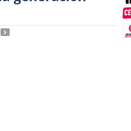
..! Esta es la letra con la que comienza una popular
 España. Hasta aquí la historia real, pero lo que
onición, aun sin saberlo de lo que
o en la distópica sociedad europea actual.
ANQUESTEIN
!, social comunista (vocero en España
na actualmente nuestra nación, es lo que nos están
ONDE ENCERRARNOS A TODOS COMO
ABULACION!
para terminar por el final. Empezando por, quienes,
ruyendo el corral
! Pues muy fácil, con los