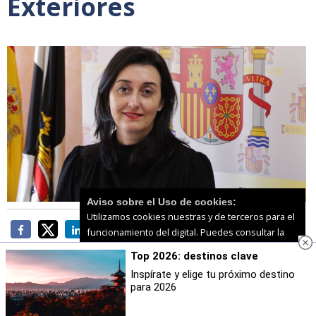
Exteriores
Aviso sobre el Uso de cookies:
Utilizamos cookies nuestras y de terceros para el
funcionamiento del digital. Puedes consultar la
lista de cookies y como desconectarlas.
Ver
Top 2026: destinos clave
nuestra Política de Privacidad y Cookies
Inspírate y elige tu próximo destino
para 2026
Aceptar Cookies
Personalizar
La exdirectora provincial del Ministerio de Educación,