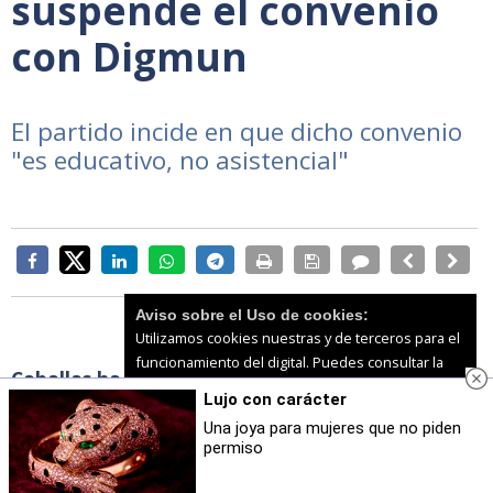
suspende el convenio
con Digmun
El partido incide en que dicho convenio
"es educativo, no asistencial"
Aviso sobre el Uso de cookies:
Utilizamos cookies nuestras y de terceros para el
funcionamiento del digital. Puedes consultar la
Caballas ha anunciado hoy, tras su Junta de
lista de cookies y como desconectarlas.
Ver
Lujo con carácter
portavoces, que acudirán a Fiscalía si el
nuestra Política de Privacidad y Cookies
Una joya para mujeres que no piden
Gobierno de la Ciudad decide
eliminar el convenio
permiso
Aceptar Cookies
Personalizar
que tiene la Ciudad con la ONG Digmun. El portavoz