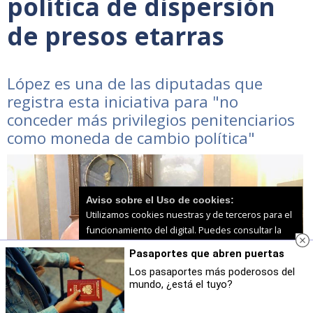
política de dispersión
de presos etarras
López es una de las diputadas que
registra esta iniciativa para "no
conceder más privilegios penitenciarios
como moneda de cambio política"
Aviso sobre el Uso de cookies:
Utilizamos cookies nuestras y de terceros para el
funcionamiento del digital. Puedes consultar la
lista de cookies y como desconectarlas.
Ver
Pasaportes que abren puertas
nuestra Política de Privacidad y Cookies
Los pasaportes más poderosos del
mundo, ¿está el tuyo?
Aceptar Cookies
Personalizar