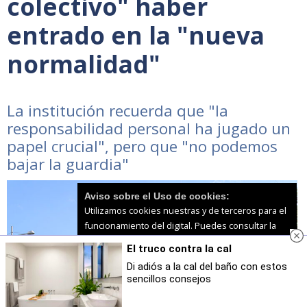
colectivo" haber
entrado en la "nueva
normalidad"
La institución recuerda que "la
responsabilidad personal ha jugado un
papel crucial", pero que "no podemos
bajar la guardia"
Aviso sobre el Uso de cookies:
Utilizamos cookies nuestras y de terceros para el
funcionamiento del digital. Puedes consultar la
lista de cookies y como desconectarlas.
Ver
El truco contra la cal
nuestra Política de Privacidad y Cookies
Di adiós a la cal del baño con estos
sencillos consejos
Aceptar Cookies
Personalizar